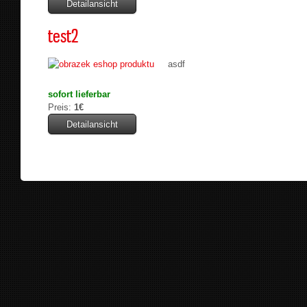
Detailansicht
test2
asdf
sofort lieferbar
Preis:
1€
Detailansicht